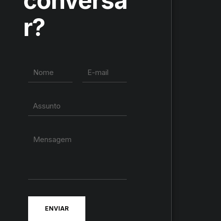
conversa
r?