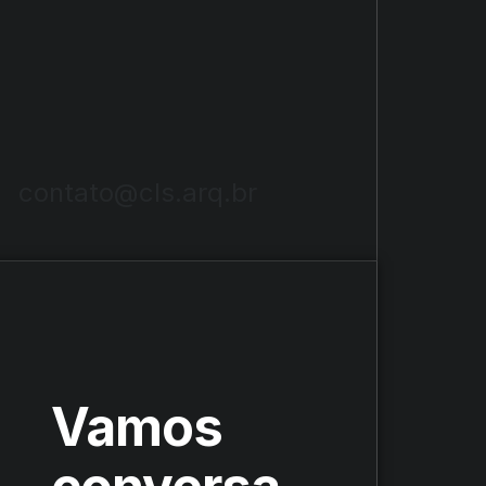
contato@cls.arq.br
Vamos