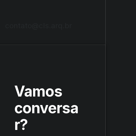
contato@cls.arq.br
Vamos
conversa
r?