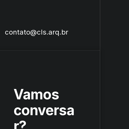
contato@cls.arq.br
Vamos
conversa
r?