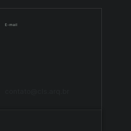
E-mail
contato@cls.arq.br