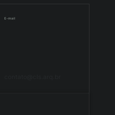
E-mail
contato@cls.arq.br